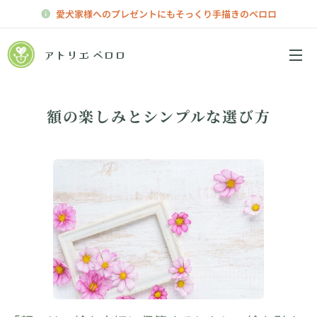
愛犬家様へのプレゼントにもそっくり手描きのペロロ
アトリエ ペロロ
メニュー
額の楽しみとシンプルな選び方