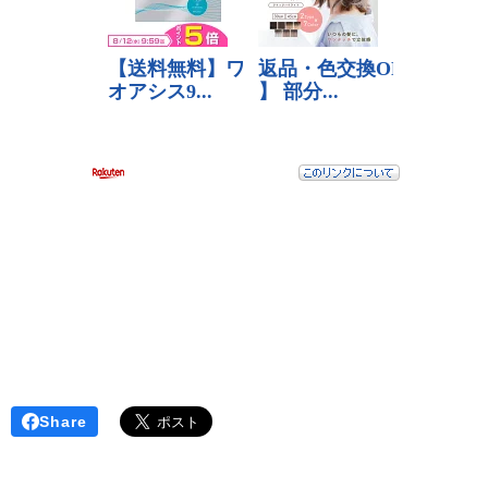
⋆
Share