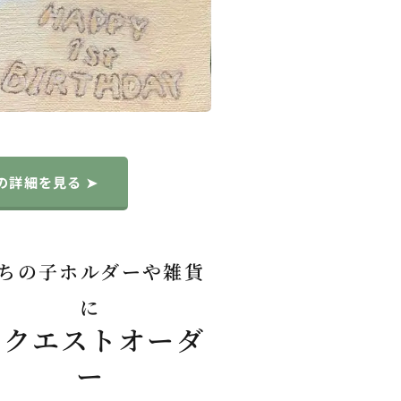
の詳細を見る ➤
ちの子ホルダーや雑貨
に
リクエストオーダ
ー