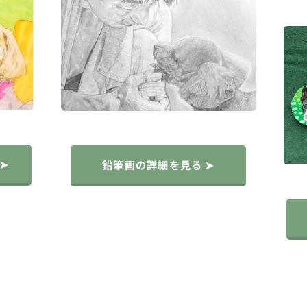
➤
鉛筆画の詳細を見る ➤