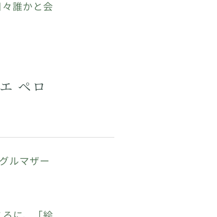
日々誰かと会
エ ペロ
グルマザー
ころに、「絵