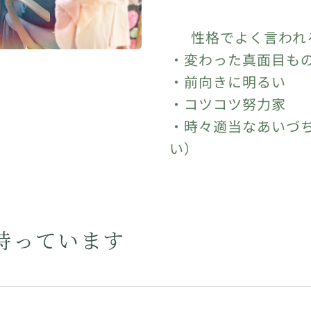
🔸 性格でよく言わ
・変わった真面目も
・前向きに明るい
・コツコツ努力家
・時々適当なあいづ
い）
持っています