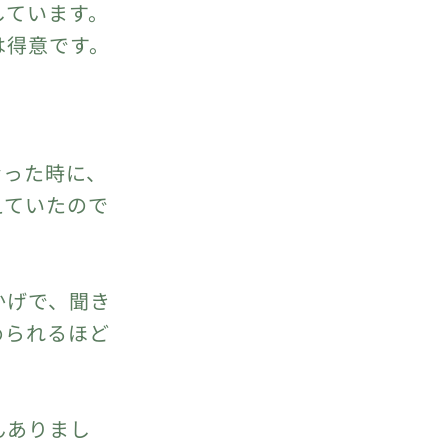
しています。
は得意です。
なった時に、
えていたので
かげで、聞き
められるほど
んありまし