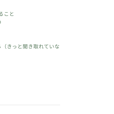
れること
の
ち（きっと聞き取れていな