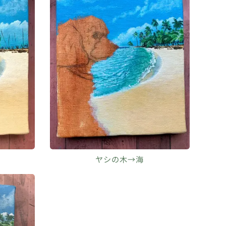
ヤシの木→海