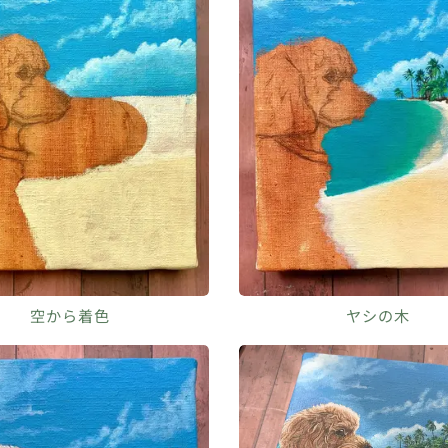
空から着色
ヤシの木