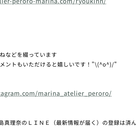
lier-peroro-marina.com/ryoukinn/
いねなどを綴っています❤
ントもいただけると嬉しいです！"\(^o^)/"
tagram.com/marina_atelier_peroro/
roro 鷹島真理奈のＬＩＮＥ（最新情報が届く）の登録は