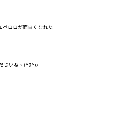
リエペロロが面白くなれた
いねヽ(^0^)ﾉ