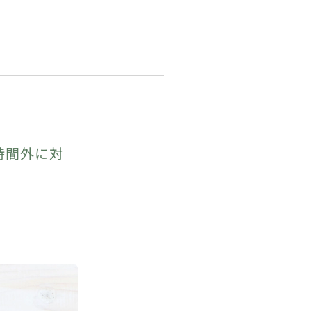
時間外に対
。