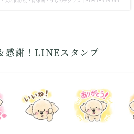
オーダーメイド犬の似顔絵・肖像画・うちの子グッズ｜ATELIER Peroro（アトリエ ペロロ）(@marina_atelier_peroro)がシェアした投稿
＆感謝！LINEスタンプ